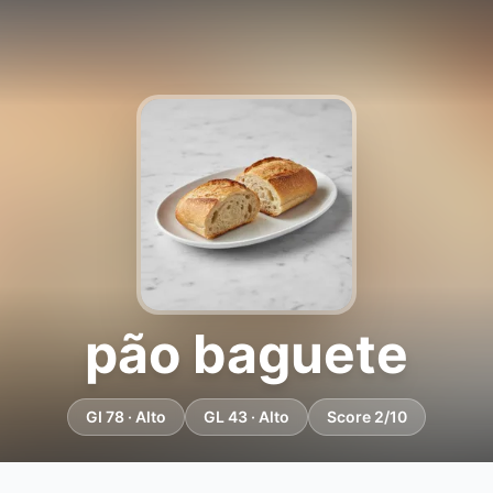
pão baguete
GI 78 · Alto
GL 43 · Alto
Score 2/10