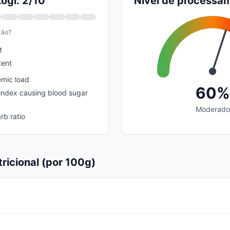
ogi: 2/10
Nível de processa
ção?
t
tent
emic load
60%
index causing blood sugar
Moderado
rb ratio
ricional (por 100g)