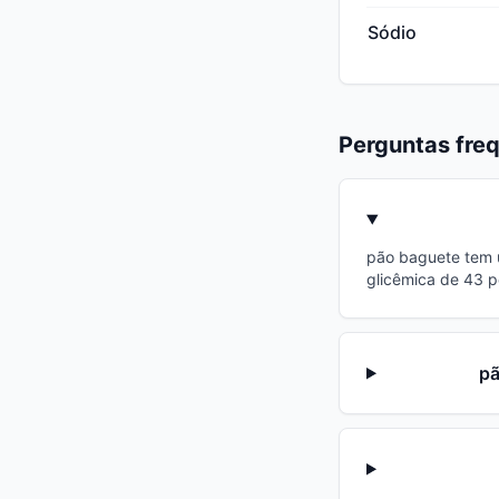
Sódio
Perguntas fre
pão baguete tem u
glicêmica de 43 p
pã