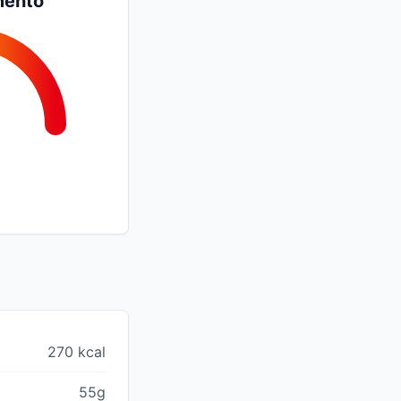
mento
270 kcal
55g