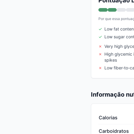
Pontuação L
Por que essa pontua
✓
Low fat conten
✓
Low sugar con
✗
Very high glyc
✗
High glycemic 
spikes
✗
Low fiber-to-ca
Informação nut
Calorias
Carboidratos