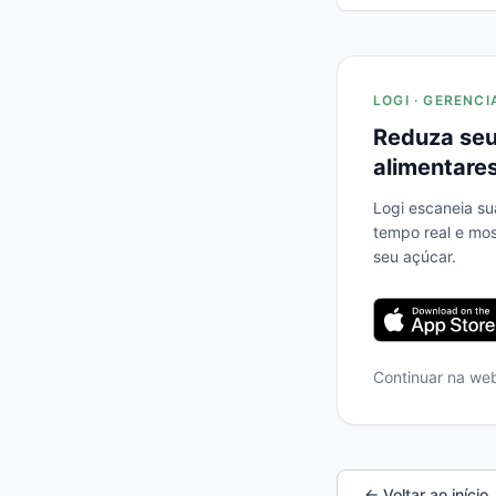
LOGI · GERENCI
Reduza seu
alimentares
Logi escaneia su
tempo real e mo
seu açúcar.
Continuar na we
← Voltar ao início