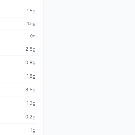
1.5g
1.5g
0g
2.5g
0.8g
1.8g
8.5g
1.2g
0.2g
1g