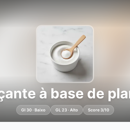
çante à base de pla
GI 30 · Baixo
GL 23 · Alto
Score 3/10