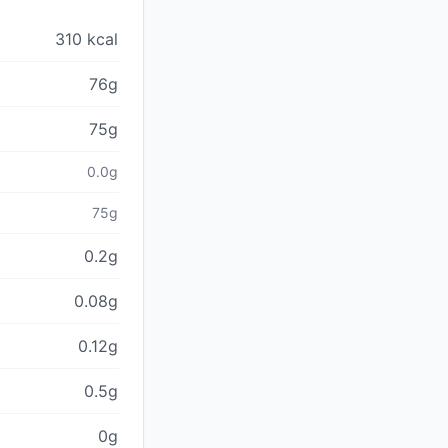
310 kcal
76g
75g
0.0g
75g
0.2g
0.08g
0.12g
0.5g
0g