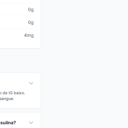
0g
0g
4mg
o de IG baixo.
 sangue.
nsulina?