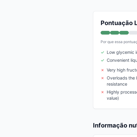
Pontuação L
Por que essa pontua
✓
Low glycemic 
✓
Convenient liq
✗
Very high fruc
✗
Overloads the l
resistance
✗
Highly processe
value)
Informação nut