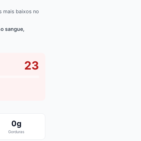
s mais baixos no
no sangue,
23
0g
Gorduras