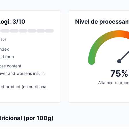
ogi: 3/10
Nível de processa
ção?
index
uid form
tose content
75%
iver and worsens insulin
Altamente proc
d product (no nutritional
ricional (por 100g)