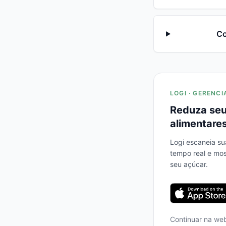
Co
LOGI · GERENCI
Reduza seu
alimentares
Logi escaneia su
tempo real e mo
seu açúcar.
Continuar na we