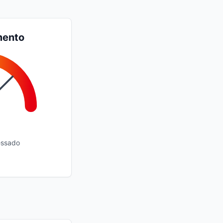
mento
essado