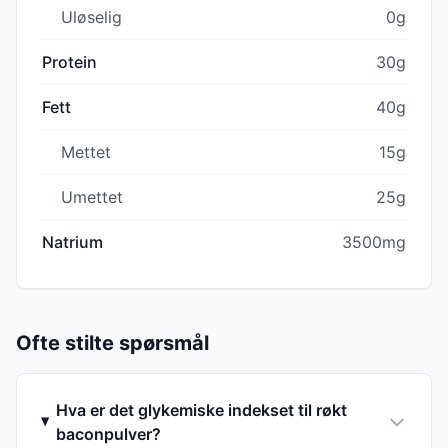
Uløselig
0g
Protein
30g
Fett
40g
Mettet
15g
Umettet
25g
Natrium
3500mg
Ofte stilte spørsmål
Hva er det glykemiske indekset til røkt
baconpulver?