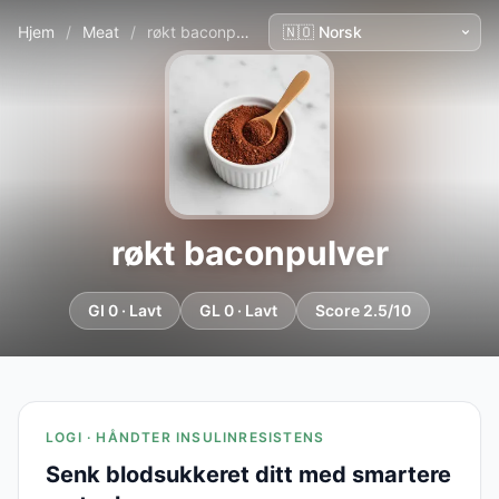
Hjem
/
Meat
/
røkt baconpulver
røkt baconpulver
GI 0 · Lavt
GL 0 · Lavt
Score 2.5/10
LOGI · HÅNDTER INSULINRESISTENS
Senk blodsukkeret ditt med smartere