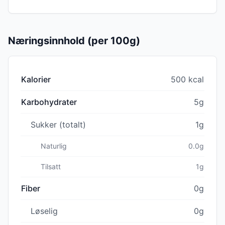
Næringsinnhold (per 100g)
Kalorier
500 kcal
Karbohydrater
5g
Sukker (totalt)
1g
Naturlig
0.0g
Tilsatt
1g
Fiber
0g
Løselig
0g