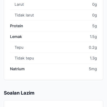
Larut
0g
Tidak larut
0g
Protein
5g
Lemak
1.5g
Tepu
0.2g
Tidak tepu
1.3g
Natrium
5mg
Soalan Lazim