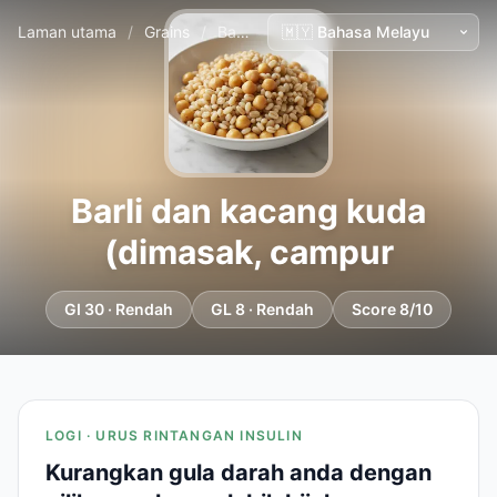
Laman utama
/
Grains
/
Barli dan kacang kuda (dimasak, campur
Barli dan kacang kuda
(dimasak, campur
GI 30 · Rendah
GL 8 · Rendah
Score 8/10
LOGI · URUS RINTANGAN INSULIN
Kurangkan gula darah anda dengan