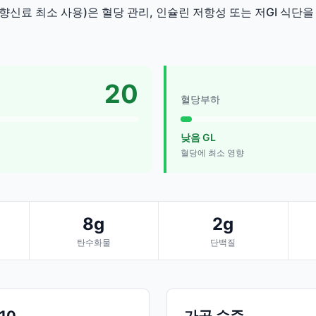
향신료 최소 사용)은 혈당 관리, 인슐린 저항성 또는 저GI 식단
20
혈당부하
낮음 GL
혈당에 최소 영향
8g
2g
탄수화물
단백질