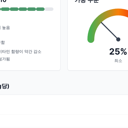
/10
가공 수준
 높음
부함
25%
비타민 함량이 약간 감소
첨가됨
최소
g당)