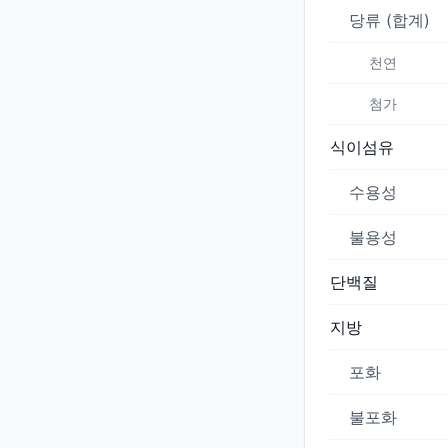
당류 (합계)
천연
첨가
식이섬유
수용성
불용성
단백질
지방
포화
불포화