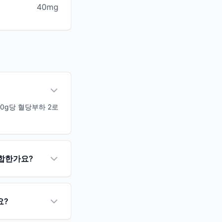
40mg
00g당 혈당부하 2로
적합한가요?
요?