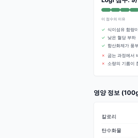
Logi 점수: 9
이 점수의 이유
✓
식이섬유 함량이
✓
낮은 혈당 부하
✓
항산화제가 풍
✗
굽는 과정에서 
✗
소량의 기름이 
영양 정보 (100
칼로리
탄수화물