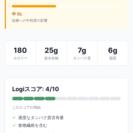
中 GL
血糖への中程度の影響
180
25g
7g
6g
カロリー
炭水化物
タンパク質
脂質
Logiスコア: 4/10
このスコアの理由
✓
適度なタンパク質含有量
✓
食物繊維を含む