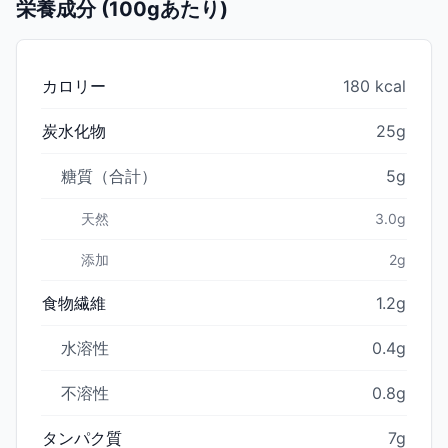
栄養成分 (100gあたり)
カロリー
180 kcal
炭水化物
25g
糖質（合計）
5g
天然
3.0g
添加
2g
食物繊維
1.2g
水溶性
0.4g
不溶性
0.8g
タンパク質
7g