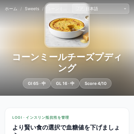
ホーム
/
Sweets
/
コーンミールチーズプディング
コーンミールチーズプディ
ング
GI 65 · 中
GL 16 · 中
Score 4/10
LOGI · インスリン抵抗性を管理
より賢い食の選択で血糖値を下げましょ