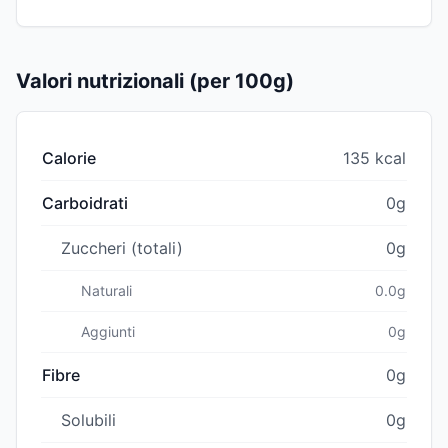
Valori nutrizionali (per 100g)
Calorie
135 kcal
Carboidrati
0g
Zuccheri (totali)
0g
Naturali
0.0g
Aggiunti
0g
Fibre
0g
Solubili
0g