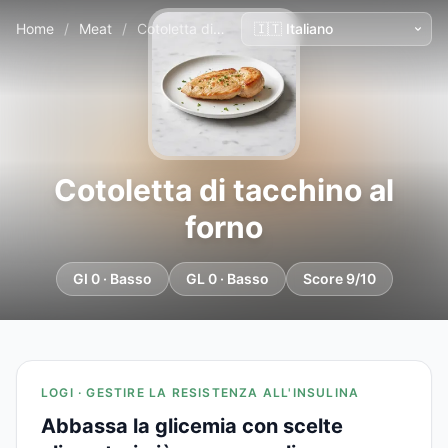
Home
/
Meat
/
Cotoletta di tacchino al forno
Cotoletta di tacchino al
forno
GI 0 · Basso
GL 0 · Basso
Score 9/10
LOGI · GESTIRE LA RESISTENZA ALL'INSULINA
Abbassa la glicemia con scelte