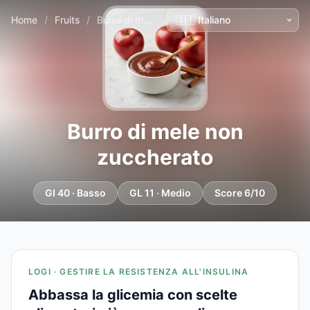
Home
/
Fruits
/
Burro di mele non zuccherato
Burro di mele non
zuccherato
GI 40 · Basso
GL 11 · Medio
Score 6/10
LOGI · GESTIRE LA RESISTENZA ALL'INSULINA
Abbassa la glicemia con scelte