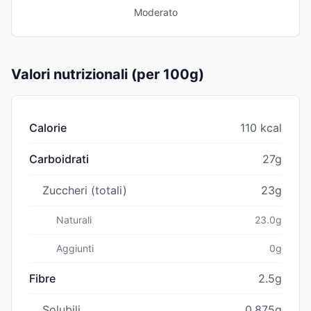
Moderato
Valori nutrizionali (per 100g)
Calorie
110 kcal
Carboidrati
27g
Zuccheri (totali)
23g
Naturali
23.0g
Aggiunti
0g
Fibre
2.5g
Solubili
0.875g