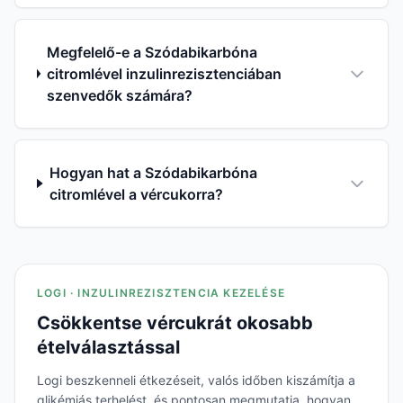
Megfelelő-e a Szódabikarbóna
citromlével inzulinrezisztenciában
szenvedők számára?
Hogyan hat a Szódabikarbóna
citromlével a vércukorra?
LOGI · INZULINREZISZTENCIA KEZELÉSE
Csökkentse vércukrát okosabb
ételválasztással
Logi beszkenneli étkezéseit, valós időben kiszámítja a
glikémiás terhelést, és pontosan megmutatja, hogyan