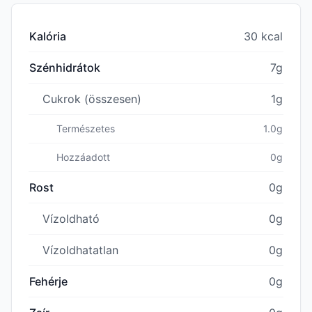
Kalória
30 kcal
Szénhidrátok
7g
Cukrok (összesen)
1g
Természetes
1.0g
Hozzáadott
0g
Rost
0g
Vízoldható
0g
Vízoldhatatlan
0g
Fehérje
0g