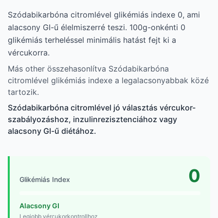
Szódabikarbóna citromlével glikémiás indexe 0, ami
alacsony GI-ű élelmiszerré teszi. 100g-onkénti 0
glikémiás terheléssel minimális hatást fejt ki a
vércukorra.
Más other összehasonlítva Szódabikarbóna
citromlével glikémiás indexe a legalacsonyabbak közé
tartozik.
Szódabikarbóna citromlével jó választás vércukor-
szabályozáshoz, inzulinrezisztenciához vagy
alacsony GI-ű diétához.
0
Glikémiás Index
Alacsony GI
Legjobb vércukorkontrollhoz