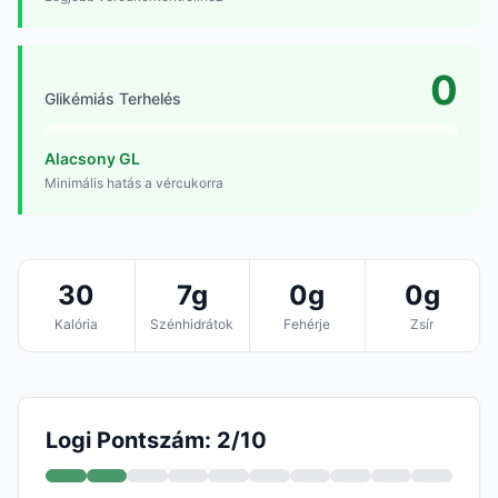
0
Glikémiás Terhelés
Alacsony GL
Minimális hatás a vércukorra
30
7g
0g
0g
Kalória
Szénhidrátok
Fehérje
Zsír
Logi Pontszám: 2/10