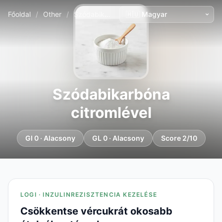
Főoldal
/
Other
/
Szódabikarbóna citromlével
Szódabikarbóna
citromlével
GI 0 · Alacsony
GL 0 · Alacsony
Score 2/10
LOGI · INZULINREZISZTENCIA KEZELÉSE
Csökkentse vércukrát okosabb