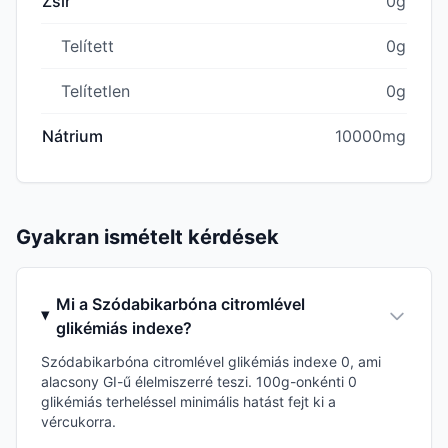
Zsír
0g
Telített
0g
Telítetlen
0g
Nátrium
10000mg
Gyakran ismételt kérdések
Mi a Szódabikarbóna citromlével
glikémiás indexe?
Szódabikarbóna citromlével glikémiás indexe 0, ami
alacsony GI-ű élelmiszerré teszi. 100g-onkénti 0
glikémiás terheléssel minimális hatást fejt ki a
vércukorra.