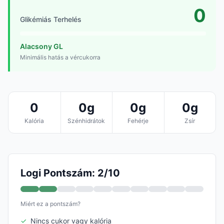
0
Glikémiás Terhelés
Alacsony GL
Minimális hatás a vércukorra
0
0g
0g
0g
Kalória
Szénhidrátok
Fehérje
Zsír
Logi Pontszám: 2/10
Miért ez a pontszám?
✓
Nincs cukor vagy kalória