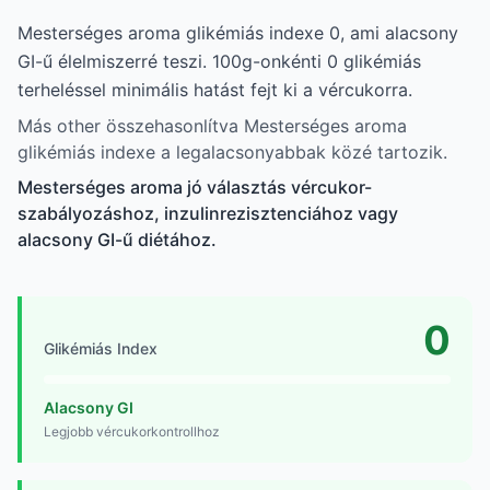
Mesterséges aroma glikémiás indexe 0, ami alacsony
GI-ű élelmiszerré teszi. 100g-onkénti 0 glikémiás
terheléssel minimális hatást fejt ki a vércukorra.
Más other összehasonlítva Mesterséges aroma
glikémiás indexe a legalacsonyabbak közé tartozik.
Mesterséges aroma jó választás vércukor-
szabályozáshoz, inzulinrezisztenciához vagy
alacsony GI-ű diétához.
0
Glikémiás Index
Alacsony GI
Legjobb vércukorkontrollhoz