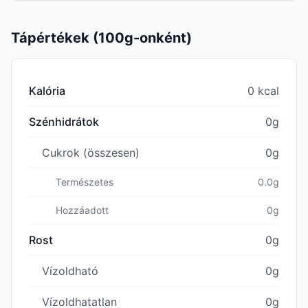
Tápértékek (100g-onként)
Kalória
0 kcal
Szénhidrátok
0g
Cukrok (összesen)
0g
Természetes
0.0g
Hozzáadott
0g
Rost
0g
Vízoldható
0g
Vízoldhatatlan
0g