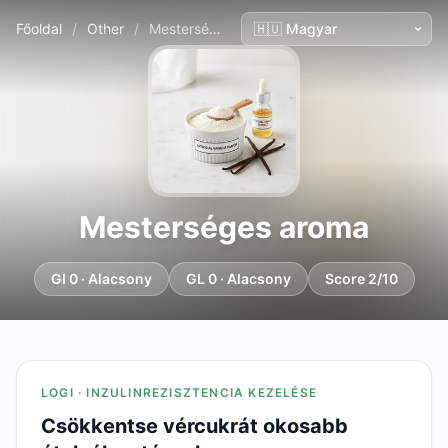
Főoldal
/
Other
/
Mesterséges aroma
Mesterséges aroma
GI 0 · Alacsony
GL 0 · Alacsony
Score 2/10
LOGI · INZULINREZISZTENCIA KEZELÉSE
Csökkentse vércukrát okosabb