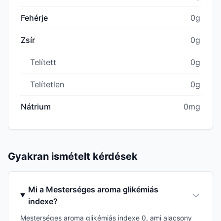
Fehérje
0g
Zsír
0g
Telített
0g
Telítetlen
0g
Nátrium
0mg
Gyakran ismételt kérdések
Mi a Mesterséges aroma glikémiás
indexe?
Mesterséges aroma glikémiás indexe 0, ami alacsony