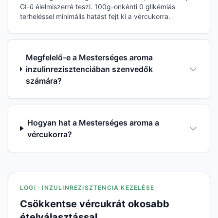
GI-ű élelmiszerré teszi. 100g-onkénti 0 glikémiás
terheléssel minimális hatást fejt ki a vércukorra.
Megfelelő-e a Mesterséges aroma
inzulinrezisztenciában szenvedők
számára?
Hogyan hat a Mesterséges aroma a
vércukorra?
LOGI · INZULINREZISZTENCIA KEZELÉSE
Csökkentse vércukrát okosabb
ételválasztással