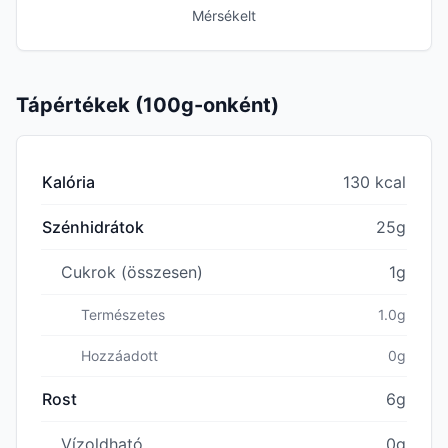
Mérsékelt
Tápértékek (100g-onként)
Kalória
130 kcal
Szénhidrátok
25g
Cukrok (összesen)
1g
Természetes
1.0g
Hozzáadott
0g
Rost
6g
Vízoldható
0g