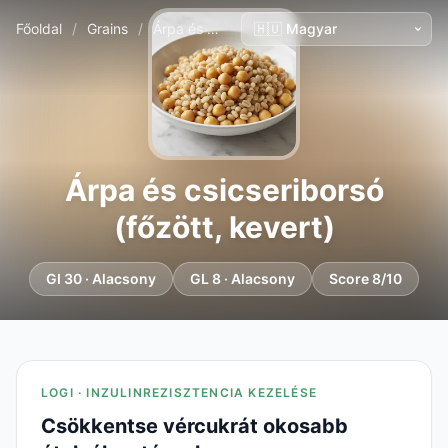
Főoldal
/
Grains
/
Árpa és csicseriborsó (főzött, kevert)
Árpa és csicseriborsó
(főzött, kevert)
GI 30 · Alacsony
GL 8 · Alacsony
Score 8/10
LOGI · INZULINREZISZTENCIA KEZELÉSE
Csökkentse vércukrát okosabb