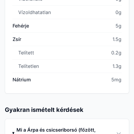
Vízoldhatatlan
0g
Fehérje
5g
Zsír
1.5g
Telített
0.2g
Telítetlen
1.3g
Nátrium
5mg
Gyakran ismételt kérdések
Mi a Árpa és csicseriborsó (főzött,