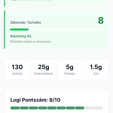
8
Glikémiás Terhelés
Alacsony GL
Minimális hatás a vércukorra
130
25g
5g
1.5g
Kalória
Szénhidrátok
Fehérje
Zsír
Logi Pontszám: 8/10