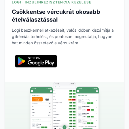
LOGI · INZULINREZISZTENCIA KEZELÉSE
Csökkentse vércukrát okosabb
ételválasztással
Logi beszkenneli étkezéseit, valós időben kiszámítja a
glikémiás terhelést, és pontosan megmutatja, hogyan
hat minden összetevő a vércukrára.