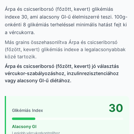
Árpa és csicseriborsó (főzött, kevert) glikémiás
indexe 30, ami alacsony GI-ű élelmiszerré teszi. 100g-
onkénti 8 glikémiás terheléssel minimális hatást fejt ki
a vércukorra.
Más grains összehasonlítva Árpa és csicseriborsó
(főzött, kevert) glikémiás indexe a legalacsonyabbak
közé tartozik.
Árpa és csicseriborsó (főzött, kevert) jó választás
vércukor-szabályozáshoz, inzulinrezisztenciához
vagy alacsony GI-ű diétához.
30
Glikémiás Index
Alacsony GI
Legjobb vércukorkontrollhoz