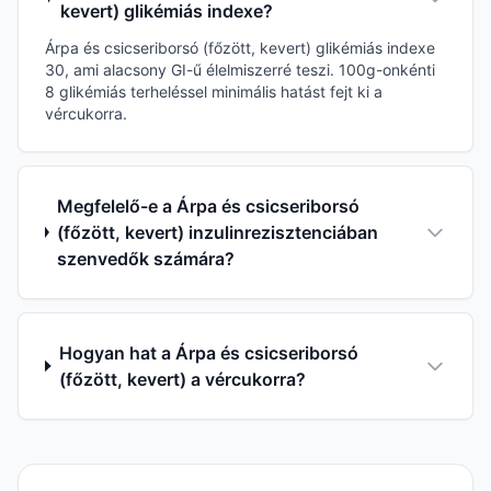
kevert) glikémiás indexe?
Árpa és csicseriborsó (főzött, kevert) glikémiás indexe
30, ami alacsony GI-ű élelmiszerré teszi. 100g-onkénti
8 glikémiás terheléssel minimális hatást fejt ki a
vércukorra.
Megfelelő-e a Árpa és csicseriborsó
(főzött, kevert) inzulinrezisztenciában
szenvedők számára?
Hogyan hat a Árpa és csicseriborsó
(főzött, kevert) a vércukorra?