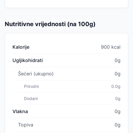
Nutritivne vrijednosti (na 100g)
Kalorije
900 kcal
Ugljikohidrati
0g
Šećeri (ukupno)
0g
Prirodni
0.0g
Dodani
0g
Vlakna
0g
Topiva
0g