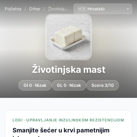
Početna
/
Other
/
Životinjska mast
Životinjska mast
GI 0 · Nizak
GL 0 · Nizak
Score 3/10
LOGI · UPRAVLJANJE INZULINSKOM REZISTENCIJOM
Smanjite šećer u krvi pametnijim