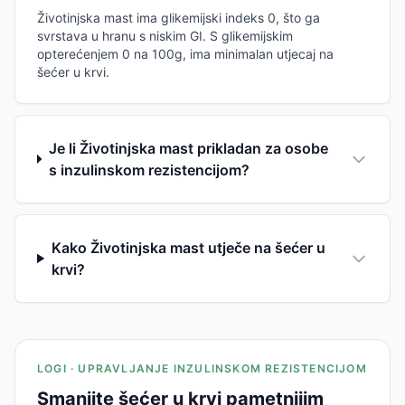
Životinjska mast ima glikemijski indeks 0, što ga
svrstava u hranu s niskim GI. S glikemijskim
opterećenjem 0 na 100g, ima minimalan utjecaj na
šećer u krvi.
Je li Životinjska mast prikladan za osobe
s inzulinskom rezistencijom?
Kako Životinjska mast utječe na šećer u
krvi?
LOGI · UPRAVLJANJE INZULINSKOM REZISTENCIJOM
Smanjite šećer u krvi pametnijim