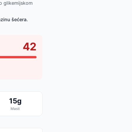
po glikemijskom
azinu šećera.
42
15g
Masti