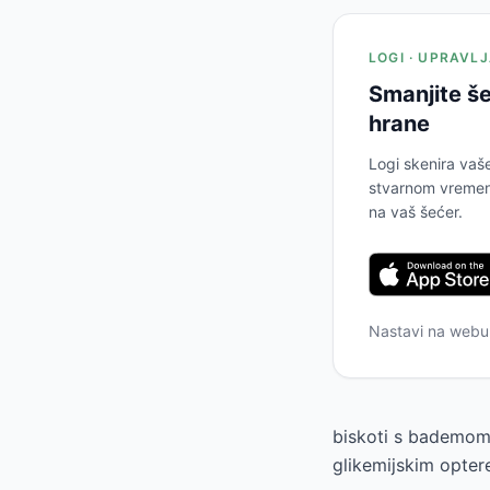
LOGI · UPRAVL
Smanjite še
hrane
Logi skenira vaš
stvarnom vremenu
na vaš šećer.
Nastavi na web
biskoti s bademom 
glikemijskim opter