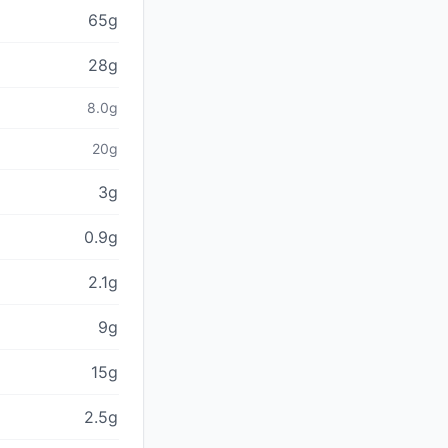
65g
28g
8.0g
20g
3g
0.9g
2.1g
9g
15g
2.5g