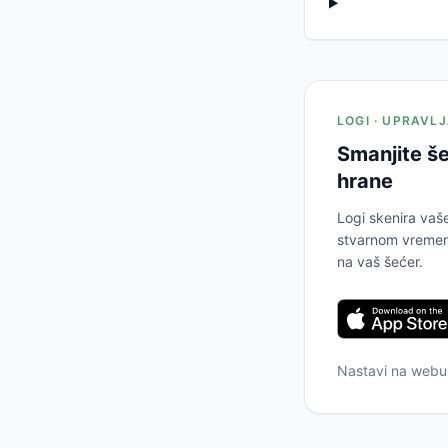
LOGI · UPRAVL
Smanjite še
hrane
Logi skenira vaš
stvarnom vremenu
na vaš šećer.
Nastavi na web