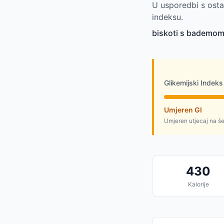
U usporedbi s osta
indeksu.
biskoti s bademom 
Glikemijski Indeks
Umjeren GI
Umjeren utjecaj na š
430
Kalorije