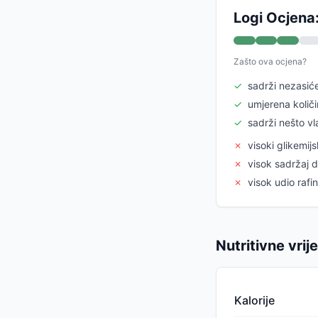
Logi Ocjena
Zašto ova ocjena?
✓
sadrži nezasić
✓
umjerena količi
✓
sadrži nešto v
✗
visoki glikemij
✗
visok sadržaj 
✗
visok udio rafin
Nutritivne vrij
Kalorije