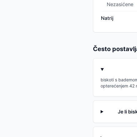
Nezasićene
Natrij
Često postavlj
biskoti s bademom 
opterećenjem 42 n
Je li bi