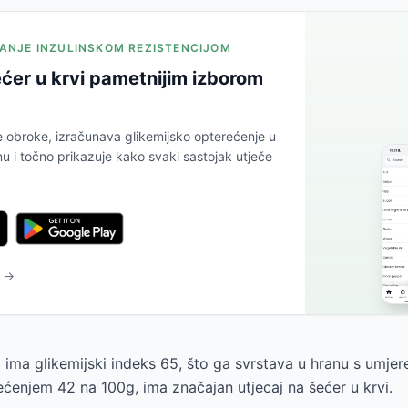
JANJE INZULINSKOM REZISTENCIJOM
ćer u krvi pametnijim izborom
e obroke, izračunava glikemijsko opterećenje u
 i točno prikazuje kako svaki sastojak utječe
u →
ima glikemijski indeks 65, što ga svrstava u hranu s umjer
ećenjem 42 na 100g, ima značajan utjecaj na šećer u krvi.