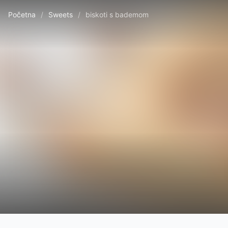
Početna
/
Sweets
/
biskoti s bademom