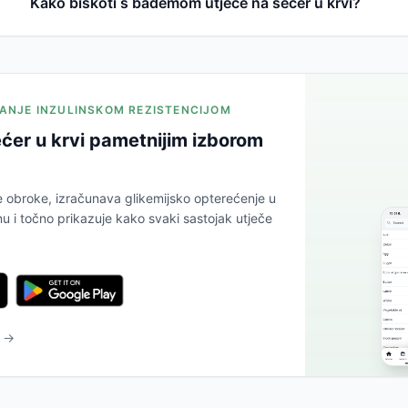
Kako biskoti s bademom utječe na šećer u krvi?
JANJE INZULINSKOM REZISTENCIJOM
ćer u krvi pametnijim izborom
e obroke, izračunava glikemijsko opterećenje u
 i točno prikazuje kako svaki sastojak utječe
u →