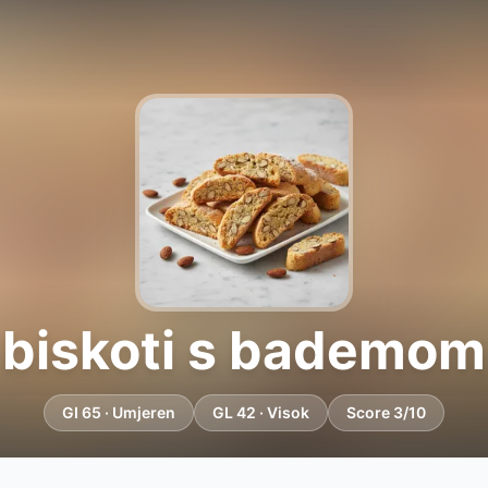
biskoti s bademom
GI 65 · Umjeren
GL 42 · Visok
Score 3/10