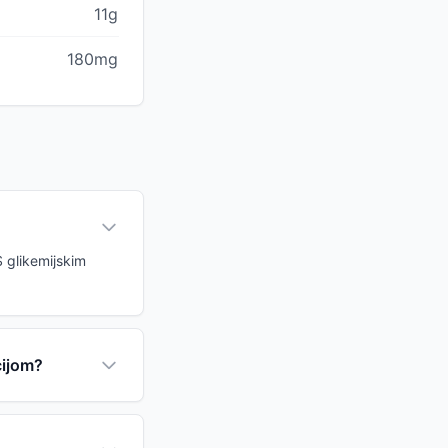
11g
180mg
S glikemijskim
cijom?