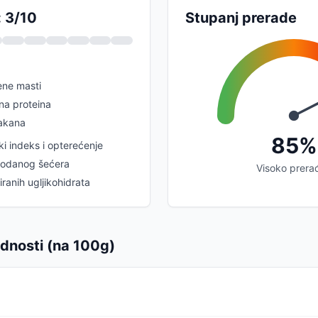
: 3/10
Stupanj prerade
ene masti
na proteina
lakana
85%
ski indeks i opterećenje
dodanog šećera
Visoko prera
iranih ugljikohidrata
ednosti (na 100g)