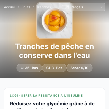
Accueil
/
Fruits
/
Tranches de pêche en conserve dans l'eau
Tranches de pêche en
conserve dans l'eau
GI 35 · Bas
GL 3 · Bas
Score 9/10
LOGI · GÉRER LA RÉSISTANCE À L'INSULINE
Réduisez votre glycémie grâce à de