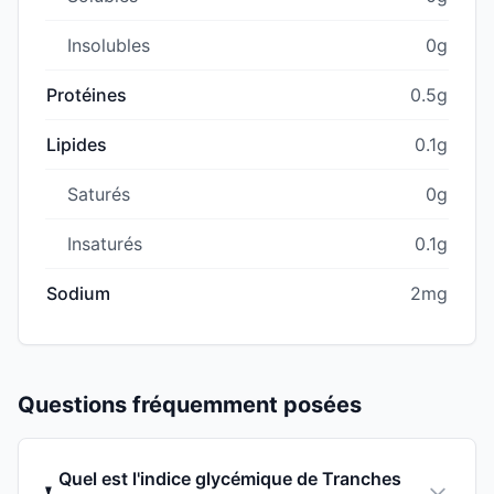
Insolubles
0g
Protéines
0.5g
Lipides
0.1g
Saturés
0g
Insaturés
0.1g
Sodium
2mg
Questions fréquemment posées
Quel est l'indice glycémique de Tranches