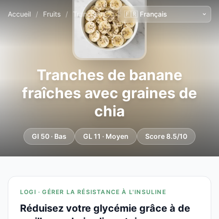
Accueil
/
Fruits
/
Tranches de banane fraîches avec graines de chia
Tranches de banane
fraîches avec graines de
chia
GI 50 · Bas
GL 11 · Moyen
Score 8.5/10
LOGI · GÉRER LA RÉSISTANCE À L'INSULINE
Réduisez votre glycémie grâce à de