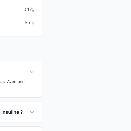
0.17g
5mg
bas. Avec une
'insuline ?