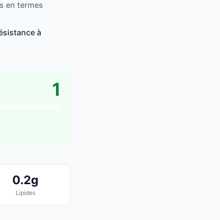
as en termes
ésistance à
1
0.2g
Lipides