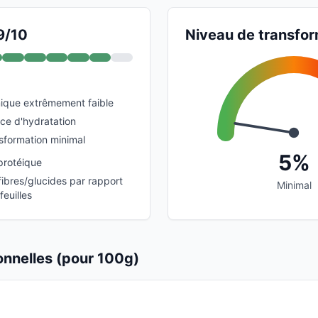
9/10
Niveau de transfor
ique extrêmement faible
rce d'hydratation
sformation minimal
5%
protéique
fibres/glucides par rapport
Minimal
euilles
ionnelles (pour 100g)