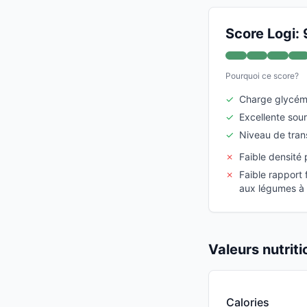
Score Logi: 
Pourquoi ce score?
✓
Charge glycém
✓
Excellente sou
✓
Niveau de tran
✗
Faible densité 
✗
Faible rapport 
aux légumes à f
Valeurs nutrit
Calories