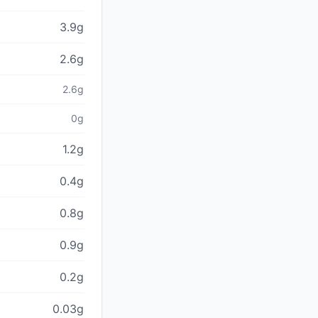
3.9g
2.6g
2.6g
0g
1.2g
0.4g
0.8g
0.9g
0.2g
0.03g