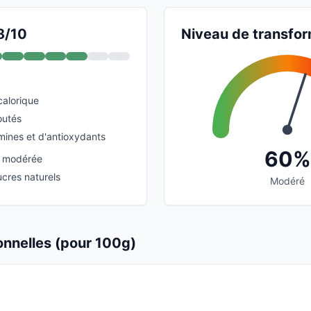
8/10
Niveau de transfor
calorique
outés
mines et d'antioxydants
60%
n modérée
ucres naturels
Modéré
ionnelles (pour 100g)