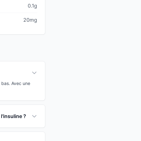
0.1g
20mg
G bas. Avec une
l'insuline ?