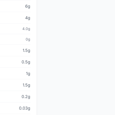
6g
4g
4.0g
0g
1.5g
0.5g
1g
1.5g
0.2g
0.03g