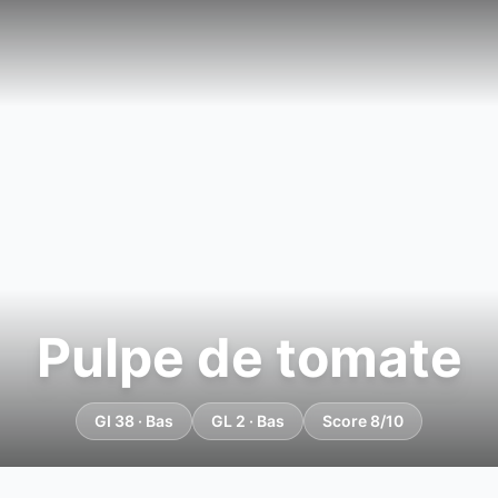
Pulpe de tomate
GI 38 · Bas
GL 2 · Bas
Score 8/10