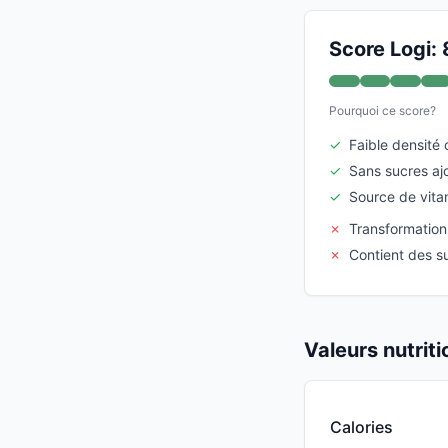
Score Logi: 
Pourquoi ce score?
✓
Faible densité 
✓
Sans sucres aj
✓
Source de vita
✗
Transformatio
✗
Contient des s
Valeurs nutrit
Calories