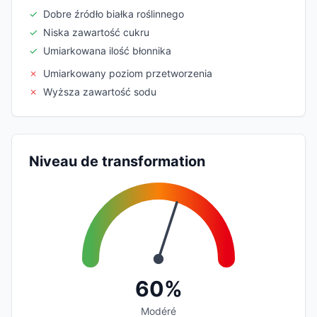
✓
Dobre źródło białka roślinnego
✓
Niska zawartość cukru
✓
Umiarkowana ilość błonnika
✗
Umiarkowany poziom przetworzenia
✗
Wyższa zawartość sodu
Niveau de transformation
60%
Modéré