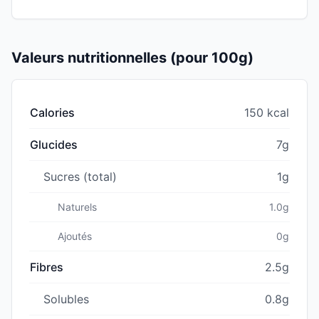
Valeurs nutritionnelles (pour 100g)
Calories
150 kcal
Glucides
7g
Sucres (total)
1g
Naturels
1.0g
Ajoutés
0g
Fibres
2.5g
Solubles
0.8g