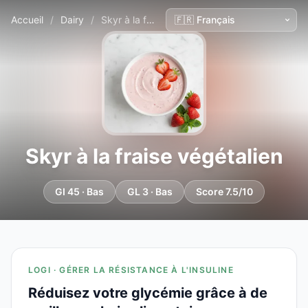
Accueil
/
Dairy
/
Skyr à la fraise végétalien
Skyr à la fraise végétalien
GI 45 · Bas
GL 3 · Bas
Score 7.5/10
LOGI · GÉRER LA RÉSISTANCE À L'INSULINE
Réduisez votre glycémie grâce à de