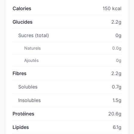
Calories
150 kcal
Glucides
2.2g
Sucres (total)
0g
Naturels
0.0g
Ajoutés
0g
Fibres
2.2g
Solubles
0.7g
Insolubles
1.5g
Protéines
20.6g
Lipides
6.1g