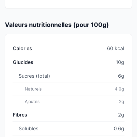
Valeurs nutritionnelles (pour 100g)
Calories
60 kcal
Glucides
10g
Sucres (total)
6g
Naturels
4.0g
Ajoutés
2g
Fibres
2g
Solubles
0.6g