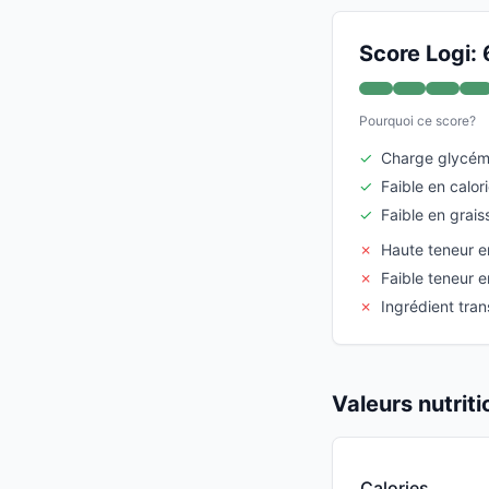
Score Logi: 
Pourquoi ce score?
✓
Charge glycémi
✓
Faible en calor
✓
Faible en grais
✗
Haute teneur 
✗
Faible teneur e
✗
Ingrédient tra
Valeurs nutrit
Calories