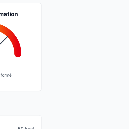
mation
sformé
50 kcal