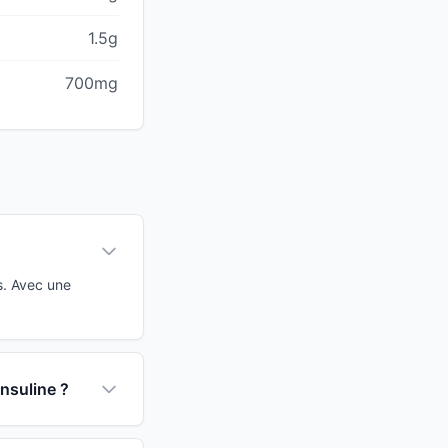
1.5g
700mg
s. Avec une
insuline ?