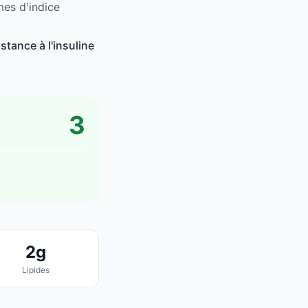
mes d'indice
stance à l'insuline
3
2g
Lipides