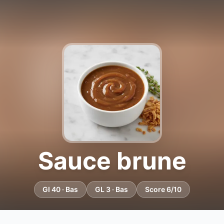
Sauce brune
GI 40 · Bas
GL 3 · Bas
Score 6/10