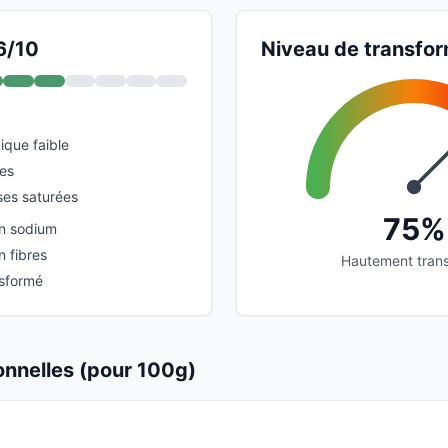
6/10
Niveau de transfor
que faible
ies
ses saturées
75%
en sodium
n fibres
Hautement tran
nsformé
ionnelles (pour 100g)