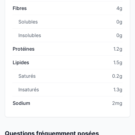
Fibres
4g
Solubles
0g
Insolubles
0g
Protéines
1.2g
Lipides
1.5g
Saturés
0.2g
Insaturés
1.3g
Sodium
2mg
Questions fréquemment posées