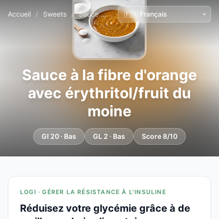
Accueil
/
Sweets
/
Sauce à la fibre d'orange avec érythritol/fruit du moine
Sauce à la fibre d'orange
avec érythritol/fruit du
moine
GI 20 · Bas
GL 2 · Bas
Score 8/10
LOGI · GÉRER LA RÉSISTANCE À L'INSULINE
Réduisez votre glycémie grâce à de