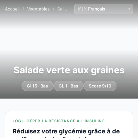
Accueil
/
Vegetables
/
Salade verte aux graines
Salade verte aux graines
GI 15 · Bas
GL 1 · Bas
Score 9/10
LOGI · GÉRER LA RÉSISTANCE À L'INSULINE
Réduisez votre glycémie grâce à de