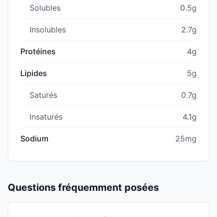
Solubles
0.5g
Insolubles
2.7g
Protéines
4g
Lipides
5g
Saturés
0.7g
Insaturés
4.1g
Sodium
25mg
Questions fréquemment posées