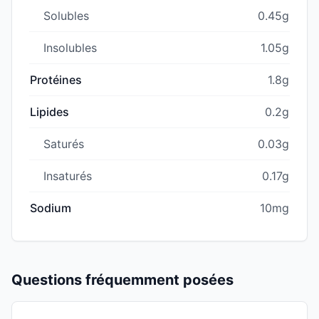
Solubles
0.45g
Insolubles
1.05g
Protéines
1.8g
Lipides
0.2g
Saturés
0.03g
Insaturés
0.17g
Sodium
10mg
Questions fréquemment posées