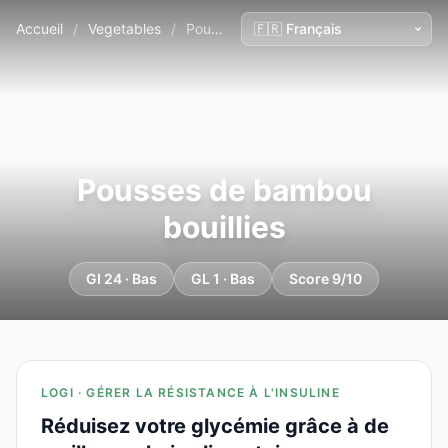
Accueil
/
Vegetables
/
Pousses de bambou bouillies
Pousses de bambou
bouillies
GI 24 · Bas
GL 1 · Bas
Score 9/10
LOGI · GÉRER LA RÉSISTANCE À L'INSULINE
Réduisez votre glycémie grâce à de