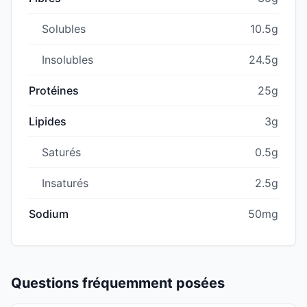
Solubles
10.5g
Insolubles
24.5g
Protéines
25g
Lipides
3g
Saturés
0.5g
Insaturés
2.5g
Sodium
50mg
Questions fréquemment posées