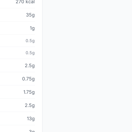
270 kcal
35g
1g
0.5g
0.5g
2.5g
0.75g
1.75g
2.5g
13g
3g