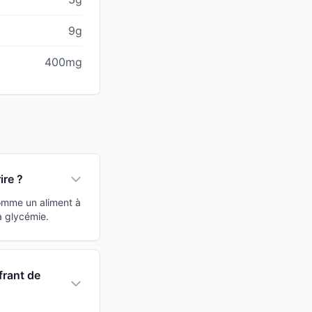
9g
400mg
ire ?
comme un aliment à
a glycémie.
frant de