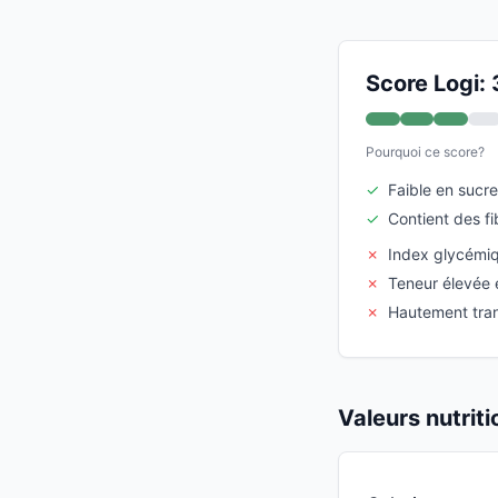
Score Logi: 
Pourquoi ce score?
✓
Faible en sucre
✓
Contient des fi
✗
Index glycémiq
✗
Teneur élevée
✗
Hautement tra
Valeurs nutrit