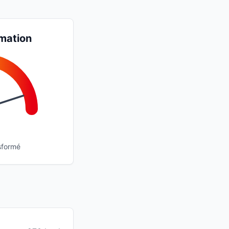
mation
sformé