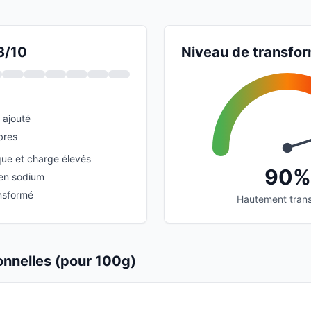
3/10
Niveau de transfor
 ajouté
bres
ue et charge élevés
90%
 en sodium
nsformé
Hautement tran
ionnelles (pour 100g)