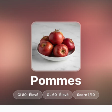
Pommes
GI 80 · Élevé
GL 60 · Élevé
Score 1/10