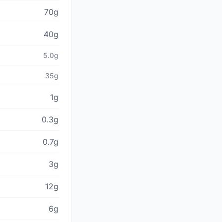
70g
40g
5.0g
35g
1g
0.3g
0.7g
3g
12g
6g