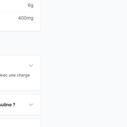
6g
400mg
 Avec une charge
suline ?