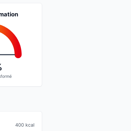
mation
%
sformé
400 kcal