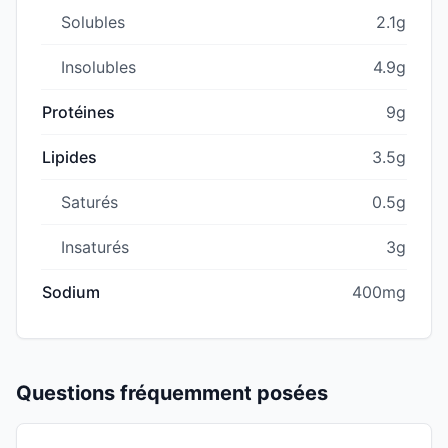
Solubles
2.1g
Insolubles
4.9g
Protéines
9g
Lipides
3.5g
Saturés
0.5g
Insaturés
3g
Sodium
400mg
Questions fréquemment posées