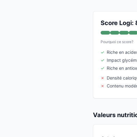
Score Logi: 
Pourquoi ce score?
✓
Riche en acid
✓
Impact glycémi
✓
Riche en antio
✗
Densité calori
✗
Contenu modéré
Valeurs nutrit