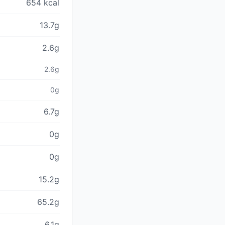
654 kcal
13.7g
2.6g
2.6g
0g
6.7g
0g
0g
15.2g
65.2g
6.1g