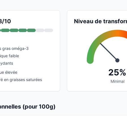
8/10
Niveau de transfor
es gras oméga-3
que faible
xydants
25%
que élevée
 en graisses saturées
Minimal
ionnelles (pour 100g)