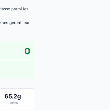
classe parmi les
nnes gérant leur
0
65.2g
Lipides