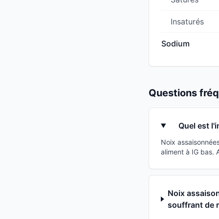
Insaturés
Sodium
Questions fr
Quel est l'
Noix assaisonnées 
aliment à IG bas.
Noix assaison
souffrant de r