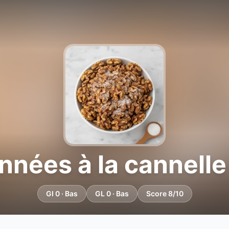
nées à la cannelle 
GI 0 · Bas
GL 0 · Bas
Score 8/10