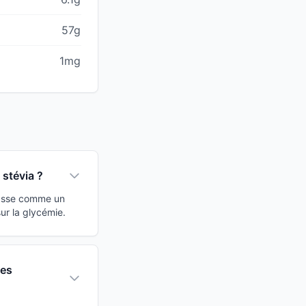
57g
1mg
 stévia ?
classe comme un
ur la glycémie.
nes