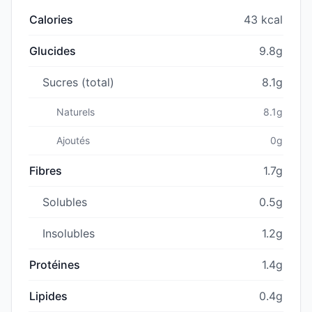
Calories
43 kcal
Glucides
9.8g
Sucres (total)
8.1g
Naturels
8.1g
Ajoutés
0g
Fibres
1.7g
Solubles
0.5g
Insolubles
1.2g
Protéines
1.4g
Lipides
0.4g