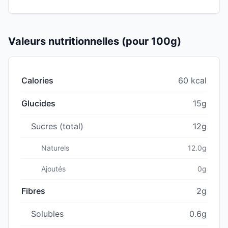
Valeurs nutritionnelles (pour 100g)
Calories
60 kcal
Glucides
15g
Sucres (total)
12g
Naturels
12.0g
Ajoutés
0g
Fibres
2g
Solubles
0.6g