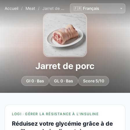
Accueil
/
Meat
/
Jarret de porc
Jarret de porc
GI 0 · Bas
GL 0 · Bas
Score 5/10
LOGI · GÉRER LA RÉSISTANCE À L'INSULINE
Réduisez votre glycémie grâce à de