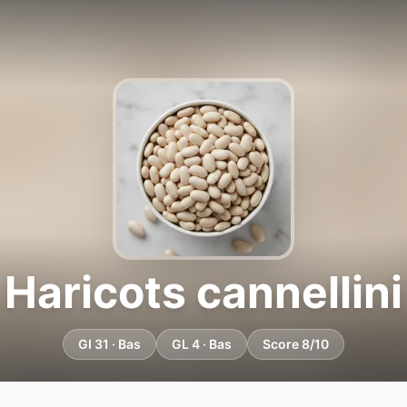
Haricots cannellini
GI 31 · Bas
GL 4 · Bas
Score 8/10