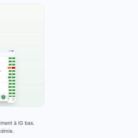
iment à IG bas.
cémie.