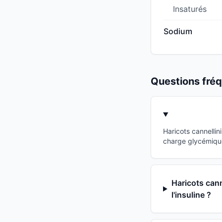
Insaturés
Sodium
Questions fr
Haricots cannellin
charge glycémique
Haricots cann
l'insuline ?