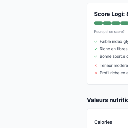
Score Logi: 
Pourquoi ce score?
✓
Faible index g
✓
Riche en fibres
✓
Bonne source d
✗
Teneur modéré
✗
Profil riche en
Valeurs nutrit
Calories