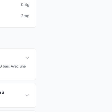
0.4g
2mg
IG bas. Avec une
e à