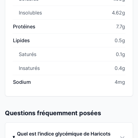
Insolubles
4.62g
Protéines
7.7g
Lipides
0.5g
Saturés
0.1g
Insaturés
0.4g
Sodium
4mg
Questions fréquemment posées
Quel est l'indice glycémique de Haricots