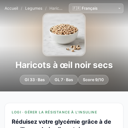
Accueil
/
Legumes
/
Haricots à œil noir secs
Haricots à œil noir secs
GI 33 · Bas
GL 7 · Bas
Score 9/10
LOGI · GÉRER LA RÉSISTANCE À L'INSULINE
Réduisez votre glycémie grâce à de