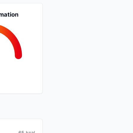
mation
65 kcal