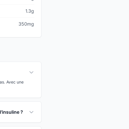
1.3g
350mg
bas. Avec une
'insuline ?