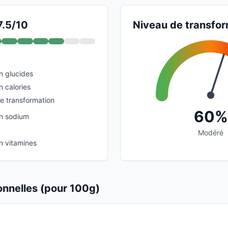
7.5/10
Niveau de transfor
n glucides
n calories
de transformation
60%
en sodium
Modéré
n vitamines
ionnelles (pour 100g)