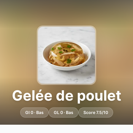
Gelée de poulet
GI 0 · Bas
GL 0 · Bas
Score 7.5/10