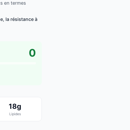
as en termes
, la résistance à
0
18g
Lipides