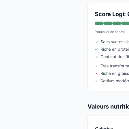
Score Logi: 
Pourquoi ce score?
✓
Sans sucres aj
✓
Riche en proté
✓
Contient des fi
✗
Très transform
✗
Riche en grais
✗
Sodium modér
Valeurs nutrit
Calories