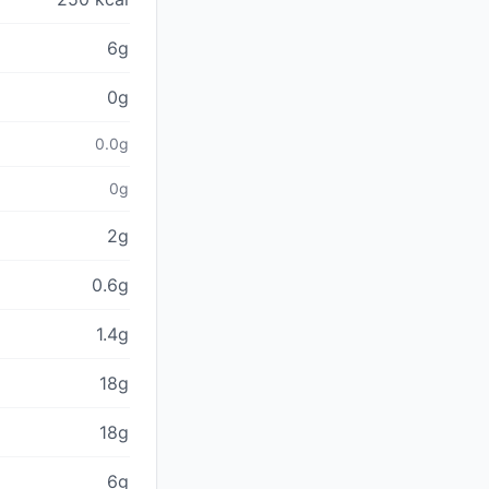
6g
0g
0.0g
0g
2g
0.6g
1.4g
18g
18g
6g