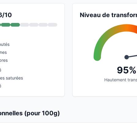
6/10
Niveau de transfor
outés
ines
bres
95%
é
ses saturées
Hautement tran
é
ionnelles (pour 100g)