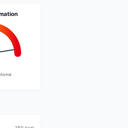
mation
sformé
250 kcal