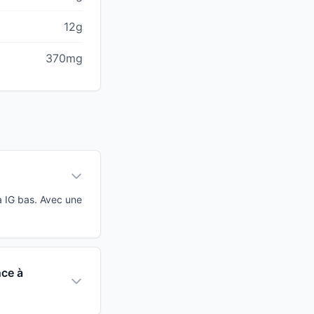
12g
370mg
à IG bas. Avec une
nce à