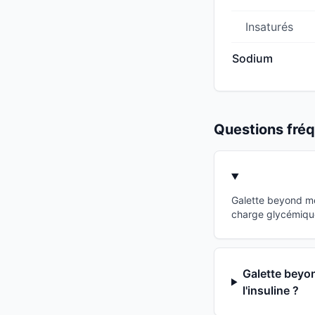
Insaturés
Sodium
Questions fr
Galette beyond me
charge glycémique
Galette beyon
l'insuline ?