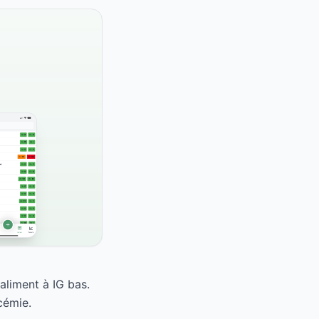
aliment à IG bas.
cémie.