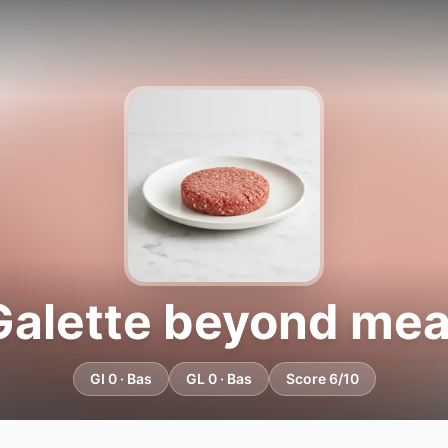
Galette beyond mea
GI 0 · Bas
GL 0 · Bas
Score 6/10