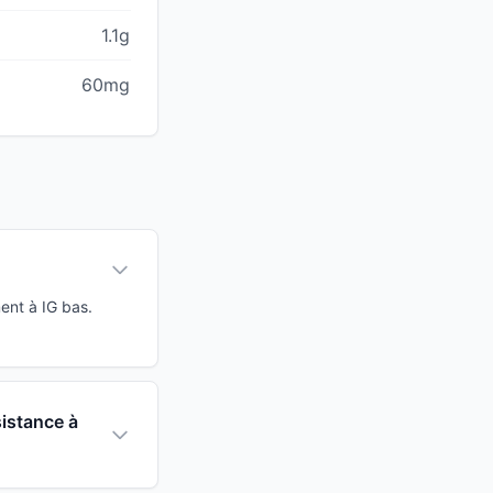
1.1g
60mg
ent à IG bas.
sistance à