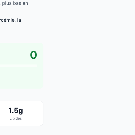
s plus bas en
ycémie, la
0
1.5g
Lipides