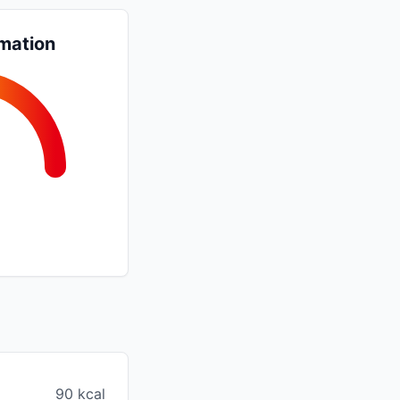
mation
90 kcal