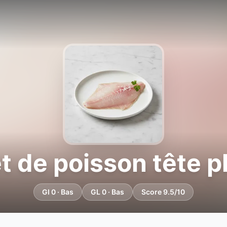
et de poisson tête p
GI 0 · Bas
GL 0 · Bas
Score 9.5/10