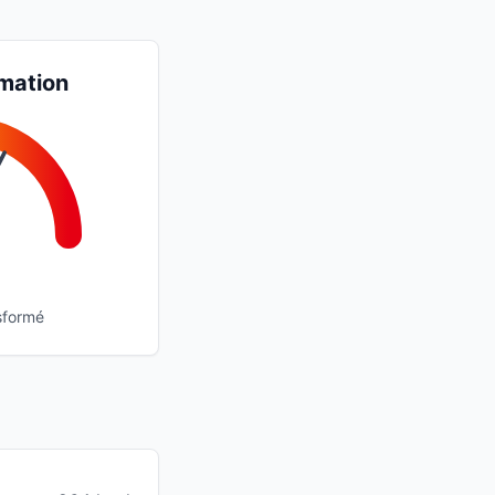
mation
sformé