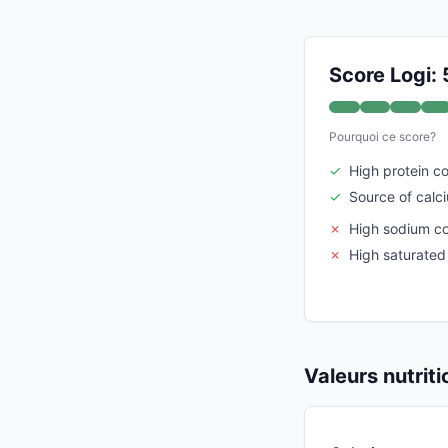
Score Logi: 
Pourquoi ce score?
✓
High protein c
✓
Source of calc
✗
High sodium c
✗
High saturated
Valeurs nutrit