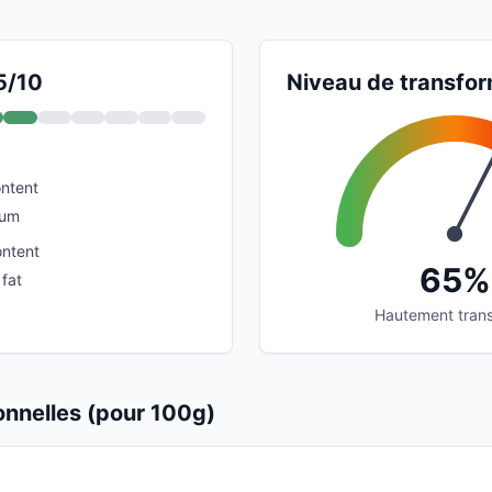
5/10
Niveau de transfor
ontent
ium
ontent
65%
 fat
Hautement tran
ionnelles (pour 100g)