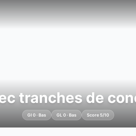
vec tranches de co
GI 0 · Bas
GL 0 · Bas
Score 5/10