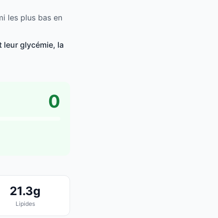
i les plus bas en
leur glycémie, la
0
21.3g
Lipides