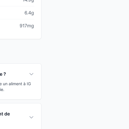
6.4g
917mg
e ?
 un aliment à IG
ie.
nt de