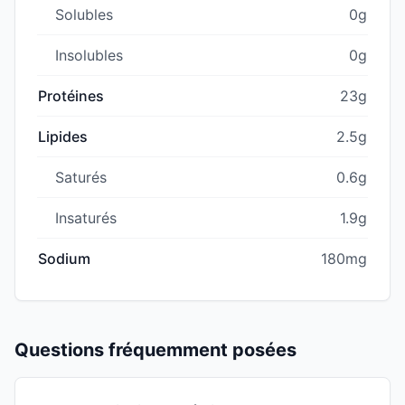
Solubles
0g
Insolubles
0g
Protéines
23g
Lipides
2.5g
Saturés
0.6g
Insaturés
1.9g
Sodium
180mg
Questions fréquemment posées