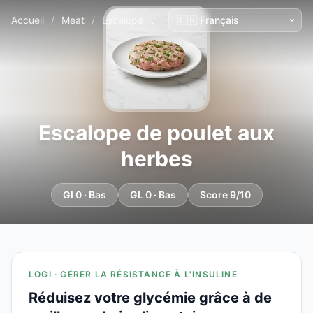
Accueil
/
Meat
/
Escalope de poulet aux herbes
Escalope de poulet aux
herbes
GI 0 · Bas
GL 0 · Bas
Score 9/10
LOGI · GÉRER LA RÉSISTANCE À L'INSULINE
Réduisez votre glycémie grâce à de