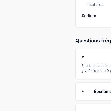
Insaturés
Sodium
Questions fr
Éperlan a un indi
glycémique de 0 po
Éperlan e