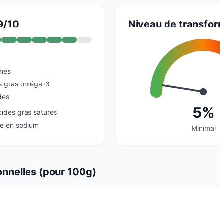
9/10
Niveau de transfor
ines
es gras oméga-3
des
5%
cides gras saturés
e en sodium
Minimal
ionnelles (pour 100g)