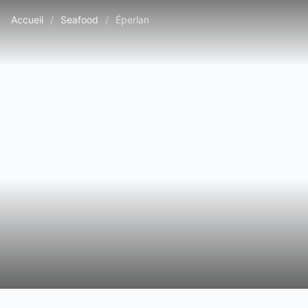
Accueil
/
Seafood
/
Éperlan