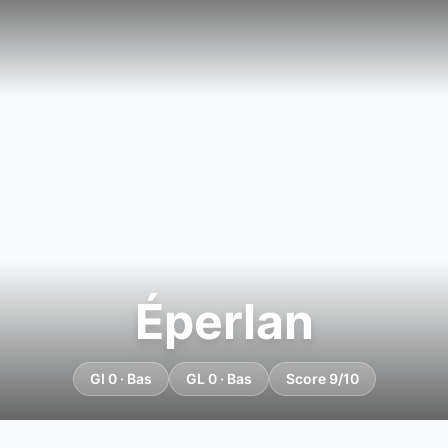
Éperlan
GI 0 · Bas
GL 0 · Bas
Score 9/10