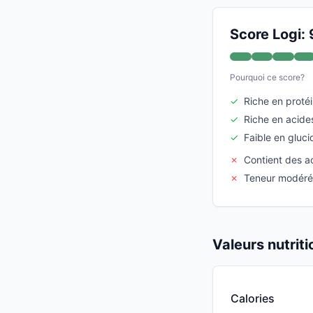
Score Logi: 
Pourquoi ce score?
✓
Riche en proté
✓
Riche en acid
✓
Faible en gluci
✗
Contient des a
✗
Teneur modéré
Valeurs nutrit
Calories