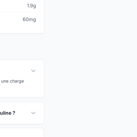
1.9g
60mg
c une charge
uline ?