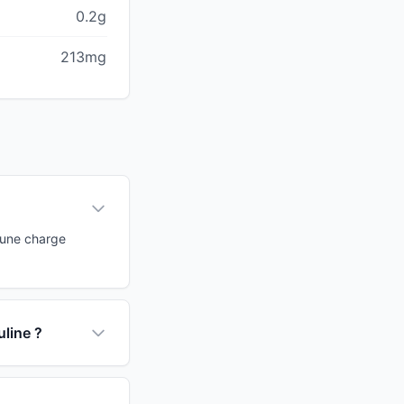
0.2g
213mg
 une charge
uline ?