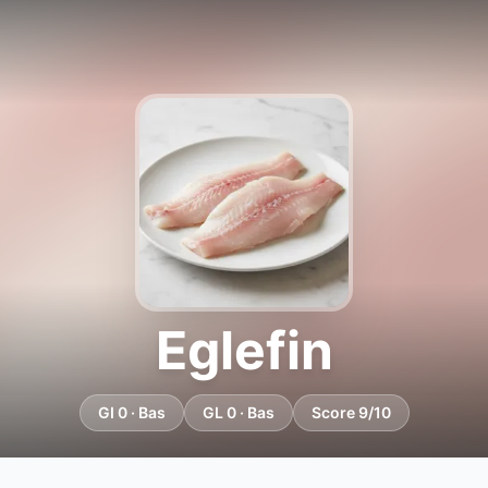
Eglefin
GI 0 · Bas
GL 0 · Bas
Score 9/10