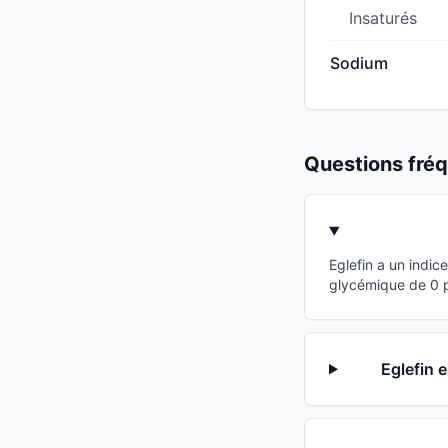
Insaturés
Sodium
Questions fr
Eglefin a un indi
glycémique de 0 po
Eglefin 