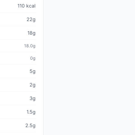
110 kcal
22g
18g
18.0g
0g
5g
2g
3g
1.5g
2.5g