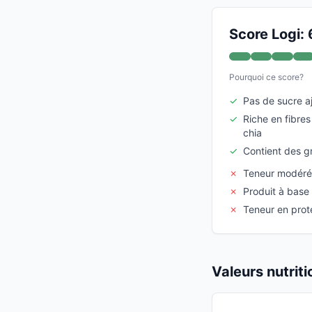
Score Logi: 
Pourquoi ce score?
✓
Pas de sucre a
✓
Riche en fibre
chia
✓
Contient des gr
✗
Teneur modérée
✗
Produit à base 
✗
Teneur en proté
Valeurs nutrit