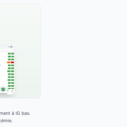
ment à IG bas.
cémie.