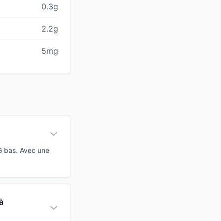
0.3g
2.2g
5mg
G bas. Avec une
à