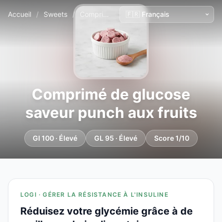
Accueil
/
Sweets
/
Comprimé de glucose saveur punch aux fruits
Comprimé de glucose
saveur punch aux fruits
GI 100 · Élevé
GL 95 · Élevé
Score 1/10
LOGI · GÉRER LA RÉSISTANCE À L'INSULINE
Réduisez votre glycémie grâce à de