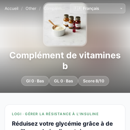
Accueil
/
Other
/
Complément de vitamines b
Complément de vitamines
b
GI 0 · Bas
GL 0 · Bas
Score 8/10
LOGI · GÉRER LA RÉSISTANCE À L'INSULINE
Réduisez votre glycémie grâce à de