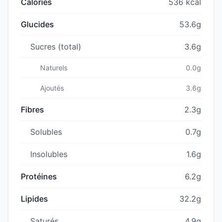
Calories
536 kcal
Glucides
53.6g
Sucres (total)
3.6g
Naturels
0.0g
Ajoutés
3.6g
Fibres
2.3g
Solubles
0.7g
Insolubles
1.6g
Protéines
6.2g
Lipides
32.2g
Saturés
4.9g