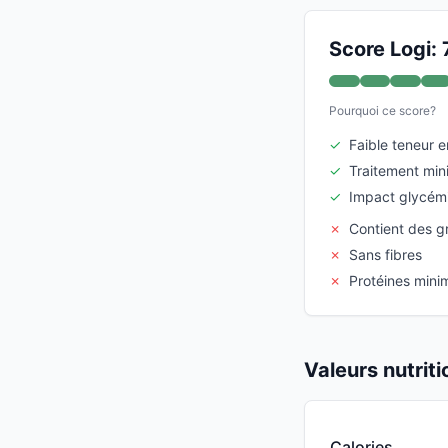
Score Logi: 
Pourquoi ce score?
✓
Faible teneur e
✓
Traitement min
✓
Impact glycémi
✗
Contient des g
✗
Sans fibres
✗
Protéines mini
Valeurs nutrit
Calories