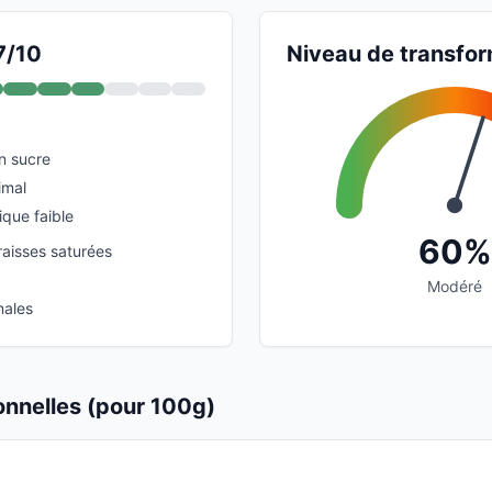
7/10
Niveau de transfor
n sucre
imal
que faible
60%
raisses saturées
Modéré
males
ionnelles (pour 100g)