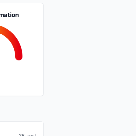
mation
35 kcal