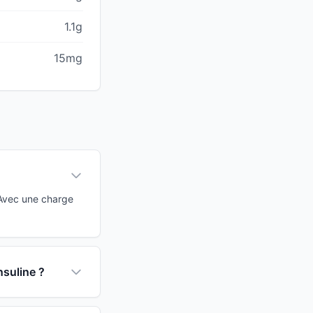
1.1g
15mg
 Avec une charge
nsuline ?