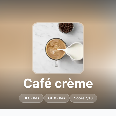
Café crème
GI 0 · Bas
GL 0 · Bas
Score 7/10