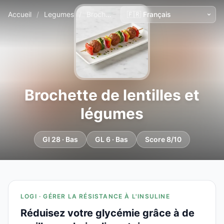
Accueil
/
Legumes
/
Brochette de lentilles et légumes
Brochette de lentilles et
légumes
GI 28 · Bas
GL 6 · Bas
Score 8/10
LOGI · GÉRER LA RÉSISTANCE À L'INSULINE
Réduisez votre glycémie grâce à de