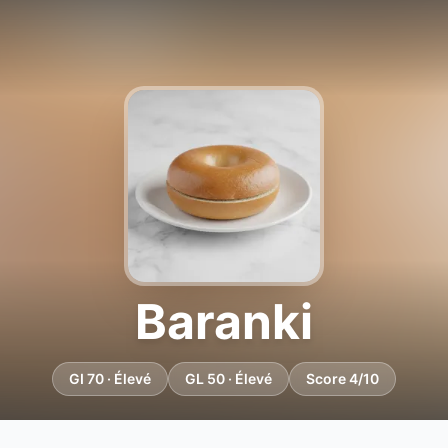
Baranki
GI 70 · Élevé
GL 50 · Élevé
Score 4/10