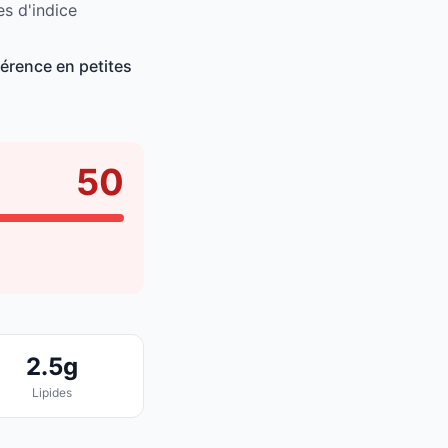
es d'indice
érence en petites
50
2.5g
Lipides