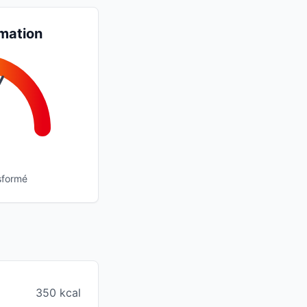
mation
sformé
350 kcal