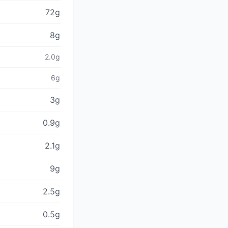
72g
8g
2.0g
6g
3g
0.9g
2.1g
9g
2.5g
0.5g